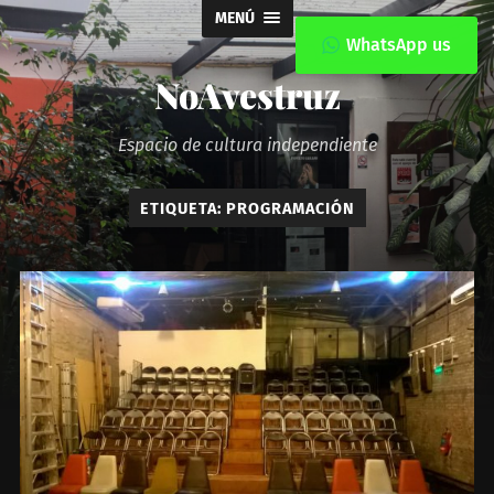
MENÚ
WhatsApp us
NoAvestruz
Espacio de cultura independiente
ETIQUETA:
PROGRAMACIÓN