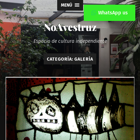
MENÚ
WhatsApp us
NoAvestruz
Espacio de cultura independiente
CATEGORÍA:
GALERÍA