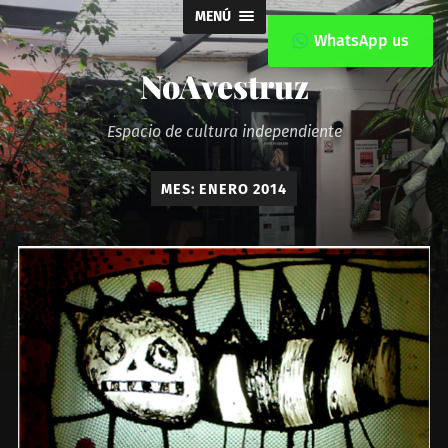
MENÚ
WhatsApp us
NoAvestruz
Espacio de cultura independiente
MES:
ENERO 2014